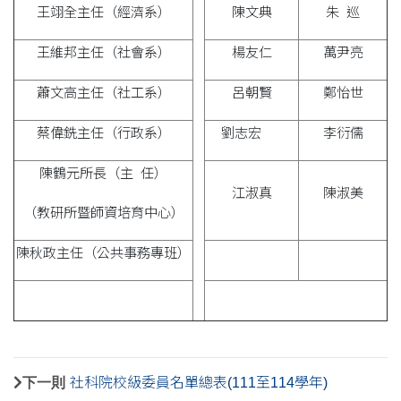
王翊全主任（經濟系）
陳文典
朱 巡
王維邦主任（社會系）
楊友仁
萬尹亮
蕭文高主任（社工系）
呂朝賢
鄭怡世
蔡偉銑主任（行政系）
劉志宏
李衍儒
陳鶴元所長（主 任）
江淑真
陳淑美
（教研所暨師資培育中心）
陳秋政主任（公共事務專班）
下一則
社科院校級委員名單總表(111至114學年)