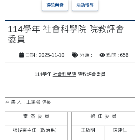
得獎榮譽
活動報導
114學年 社會科學院 院教評會
委員
日期 : 2025-11-10
分類 :
點閱 : 656
114
學年
社會科學院
院教評會委員
召 集 人：王篤強 院長
當 然 委 員
選 任 委 員
張峻豪主任（政治系）
王啟明
陳建仁