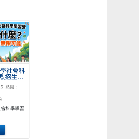
大學社會科
烈招生中
15
點閱 :
院
學社會科學學習
～