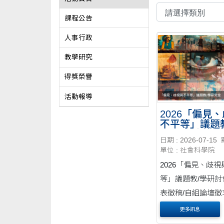
課程公告
人事行政
教學研究
得獎榮譽
活動報導
2026「偏見
不平等」議題
討會 論文發表
日期 : 2026-07-15
自組論壇徵求
單位 : 社會科學院
2026「偏見、歧
等」議題教/學研討
表徵稿/自組論壇徵
更多訊息