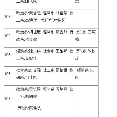
工系:陳琇惠
慧
政治系:黃信達 經濟系:林佳慧 社
103
工系:高迪理 教研所:林啟超
政治系:胡祖慶 經濟系:鄭宜玲 行
社工系 王篤
104
政系:柯義龍
強
經濟系:陳文典 社會系:王維邦 社
行政系 陳秋
105
工系:黃聖桂
政
社會系:許甘霖 社工系:鄭怡世 教
經濟系 朱
106
研所:鄧佳恩
巡
政治系:黃信達 經濟系:廖培賢 社
工系:鄭期緯
107
行政系:蔡偉銑