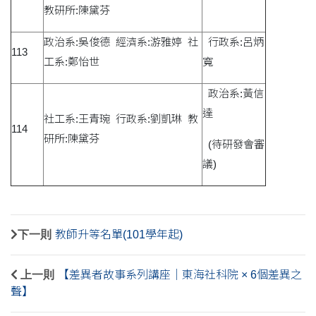
教研所:陳黛芬
政治系:吳俊德 經濟系:游雅婷 社
行政系:呂炳
113
工系:鄭怡世
寬
政治系:黃信
達
社工系:王青琬 行政系:劉凱琳 教
114
研所:陳黛芬
(待研發會審
議)
下一則
教師升等名單(101學年起)
上一則
【差異者故事系列講座｜東海社科院 × 6個差異之
聲】