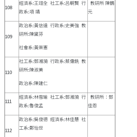
經濟系:王翊全 社工系:呂朝賢 行
教研所 陳鶴
108
政系:項 靖
元
政治系:黃信達 行政系:史美強 教
研所:陳黛芬
109
社會系:黃崇憲
社工系:鄧湘漪 行政系:蔡偉銑 教
研所:陳淑美
110
政治系:陳建仁
經濟系:林雪瑜 社工系:鄧湘漪 行
教研所：鄧
111
政系:魯俊孟
佳恩
政治系:吳俊德 經濟系:林佳慧 社
工系:鄭怡世
112