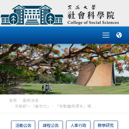
首頁
最新消息
洪敬舒～「崩世代」、「勞動僱用資本」導....
活動公告
課程公告
人事行政
教學研究