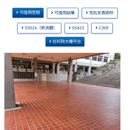
可借用空間
可借用設備
性別友善廁所
SS524（榮貞廳）
SS423
C309
社科院大樓平台